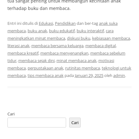
tua sangat penting untuk membangun kecintaan anak
terhadap buku dan membaca.
Entri ini ditulis di
Edukasi
,
Pendidikan
dan ber-tag
anak suka
membaca
,
buku anak
,
buku edukatif
,
buku interaktif
,
cara
meningkatkan minat membaca
,
diskusi buku
,
kebiasaan membaca
,
literasi anak
,
membaca bersama keluarga
,
membaca digital
,
membaca kreatif
,
membaca menyenangkan
,
membaca sebelum
tidur
,
membaca sejak dini
,
minat membaca anak
,
motivasi
membaca
,
perpustakaan anak
,
rutinitas membaca
,
teknologi untuk
membaca
,
tips membaca anak
pada
Januari 29, 2025
oleh
admin
.
Cari
Cari