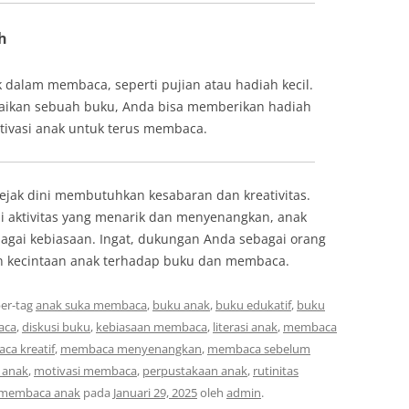
h
 dalam membaca, seperti pujian atau hadiah kecil.
esaikan sebuah buku, Anda bisa memberikan hadiah
tivasi anak untuk terus membaca.
jak dini membutuhkan kesabaran dan kreativitas.
aktivitas yang menarik dan menyenangkan, anak
gai kebiasaan. Ingat, dukungan Anda sebagai orang
n kecintaan anak terhadap buku dan membaca.
er-tag
anak suka membaca
,
buku anak
,
buku edukatif
,
buku
aca
,
diskusi buku
,
kebiasaan membaca
,
literasi anak
,
membaca
a kreatif
,
membaca menyenangkan
,
membaca sebelum
 anak
,
motivasi membaca
,
perpustakaan anak
,
rutinitas
 membaca anak
pada
Januari 29, 2025
oleh
admin
.