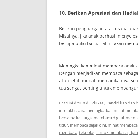
10. Berikan Apresiasi dan Hadia
Berikan penghargaan atas usaha anak
Misalnya, jika anak berhasil menyel
berupa buku baru. Hal ini akan memo
Meningkatkan minat membaca anak se
Dengan menjadikan membaca sebagai 
akan lebih mudah menjadikannya seba
tua sangat penting untuk membangu
Entri ini ditulis di
Edukasi
,
Pendidikan
dan b
interaktif
,
cara meningkatkan minat memb
bersama keluarga
,
membaca digital
,
membac
tidur
,
membaca sejak dini
,
minat membaca
membaca
,
teknologi untuk membaca
,
tips