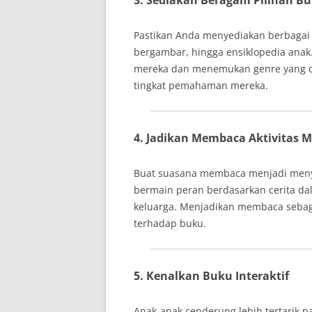
3. Sediakan Beragam Pilihan B
Pastikan Anda menyediakan berbagai j
bergambar, hingga ensiklopedia anak
mereka dan menemukan genre yang dis
tingkat pemahaman mereka.
4. Jadikan Membaca Aktivitas
Buat suasana membaca menjadi menye
bermain peran berdasarkan cerita 
keluarga. Menjadikan membaca sebag
terhadap buku.
5. Kenalkan Buku Interaktif
Anak-anak cenderung lebih tertarik p