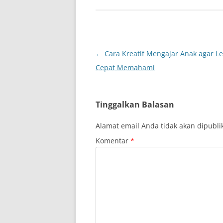
Navigasi
←
Cara Kreatif Mengajar Anak agar L
Tulisan
Cepat Memahami
Tinggalkan Balasan
Alamat email Anda tidak akan dipubli
Komentar
*