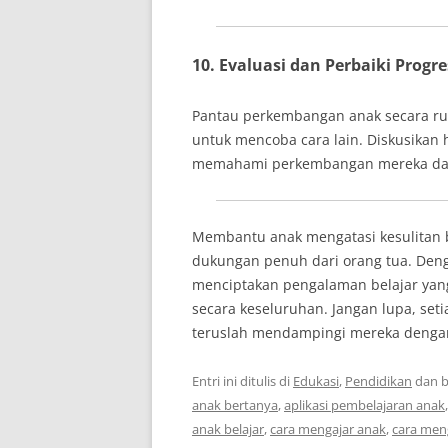
10. Evaluasi dan Perbaiki Progr
Pantau perkembangan anak secara ruti
untuk mencoba cara lain. Diskusikan 
memahami perkembangan mereka dan 
Membantu anak mengatasi kesulitan b
dukungan penuh dari orang tua. Den
menciptakan pengalaman belajar yan
secara keseluruhan. Jangan lupa, seti
teruslah mendampingi mereka dengan
Entri ini ditulis di
Edukasi
,
Pendidikan
dan b
anak bertanya
,
aplikasi pembelajaran anak
anak belajar
,
cara mengajar anak
,
cara meng