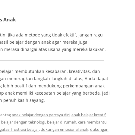
es Anak
n. Jika ada metode yang tidak efektif, jangan ragu
hasil belajar dengan anak agar mereka juga
merasa dihargai atas usaha yang mereka lakukan.
elajar membutuhkan kesabaran, kreativitas, dan
gan menerapkan langkah-langkah di atas, Anda dapat
g lebih positif dan mendukung perkembangan anak
ap anak memiliki kecepatan belajar yang berbeda, jadi
 penuh kasih sayang.
er-tag
anak belajar dengan percaya diri
,
anak belajar kreatif
,
,
belajar dengan teknologi
,
belajar di rumah
,
cara membantu
atasi frustrasi belajar
,
dukungan emosional anak
,
dukungan