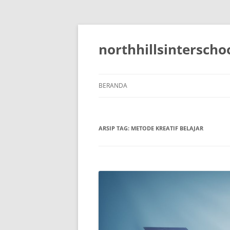
Langsung
ke
isi
northhillsinterscho
BERANDA
ARSIP TAG:
METODE KREATIF BELAJAR