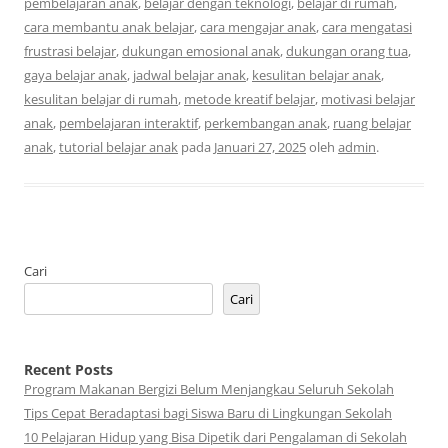
pembelajaran anak
,
belajar dengan teknologi
,
belajar di rumah
,
cara membantu anak belajar
,
cara mengajar anak
,
cara mengatasi
frustrasi belajar
,
dukungan emosional anak
,
dukungan orang tua
,
gaya belajar anak
,
jadwal belajar anak
,
kesulitan belajar anak
,
kesulitan belajar di rumah
,
metode kreatif belajar
,
motivasi belajar
anak
,
pembelajaran interaktif
,
perkembangan anak
,
ruang belajar
anak
,
tutorial belajar anak
pada
Januari 27, 2025
oleh
admin
.
Cari
Cari
Recent Posts
Program Makanan Bergizi Belum Menjangkau Seluruh Sekolah
Tips Cepat Beradaptasi bagi Siswa Baru di Lingkungan Sekolah
10 Pelajaran Hidup yang Bisa Dipetik dari Pengalaman di Sekolah