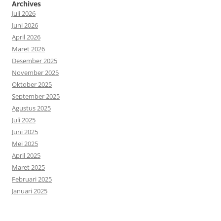
Archives
Juli 2026
Juni 2026
April 2026
Maret 2026
Desember 2025
November 2025
Oktober 2025
September 2025
Agustus 2025
Juli 2025
Juni 2025
Mei 2025
April 2025
Maret 2025
Februari 2025
Januari 2025