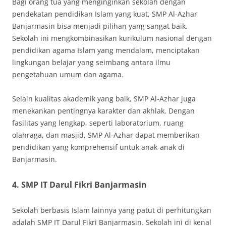
Bagi orang tua yang menginginkan sekolah dengan
pendekatan pendidikan Islam yang kuat, SMP Al-Azhar
Banjarmasin bisa menjadi pilihan yang sangat baik.
Sekolah ini mengkombinasikan kurikulum nasional dengan
pendidikan agama Islam yang mendalam, menciptakan
lingkungan belajar yang seimbang antara ilmu
pengetahuan umum dan agama.
Selain kualitas akademik yang baik, SMP Al-Azhar juga
menekankan pentingnya karakter dan akhlak. Dengan
fasilitas yang lengkap, seperti laboratorium, ruang
olahraga, dan masjid, SMP Al-Azhar dapat memberikan
pendidikan yang komprehensif untuk anak-anak di
Banjarmasin.
4. SMP IT Darul Fikri Banjarmasin
Sekolah berbasis Islam lainnya yang patut di perhitungkan
adalah SMP IT Darul Fikri Banjarmasin. Sekolah ini di kenal