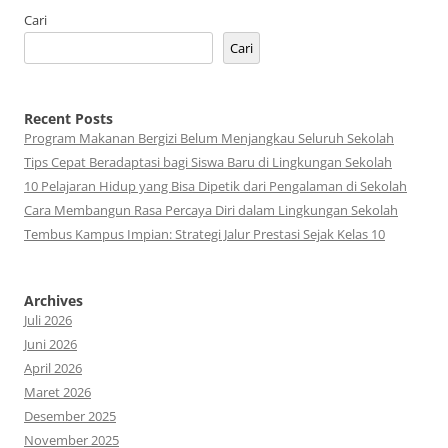
Cari
Cari
Recent Posts
Program Makanan Bergizi Belum Menjangkau Seluruh Sekolah
Tips Cepat Beradaptasi bagi Siswa Baru di Lingkungan Sekolah
10 Pelajaran Hidup yang Bisa Dipetik dari Pengalaman di Sekolah
Cara Membangun Rasa Percaya Diri dalam Lingkungan Sekolah
Tembus Kampus Impian: Strategi Jalur Prestasi Sejak Kelas 10
Archives
Juli 2026
Juni 2026
April 2026
Maret 2026
Desember 2025
November 2025