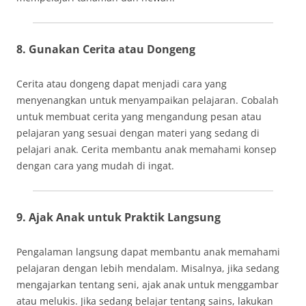
8. Gunakan Cerita atau Dongeng
Cerita atau dongeng dapat menjadi cara yang
menyenangkan untuk menyampaikan pelajaran. Cobalah
untuk membuat cerita yang mengandung pesan atau
pelajaran yang sesuai dengan materi yang sedang di
pelajari anak. Cerita membantu anak memahami konsep
dengan cara yang mudah di ingat.
9. Ajak Anak untuk Praktik Langsung
Pengalaman langsung dapat membantu anak memahami
pelajaran dengan lebih mendalam. Misalnya, jika sedang
mengajarkan tentang seni, ajak anak untuk menggambar
atau melukis. Jika sedang belajar tentang sains, lakukan