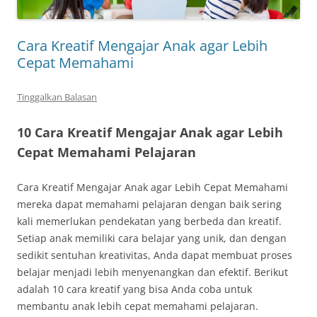
Cara Kreatif Mengajar Anak agar Lebih
Cepat Memahami
Tinggalkan Balasan
10 Cara Kreatif Mengajar Anak agar Lebih
Cepat Memahami Pelajaran
Cara Kreatif Mengajar Anak agar Lebih Cepat Memahami
mereka dapat memahami pelajaran dengan baik sering
kali memerlukan pendekatan yang berbeda dan kreatif.
Setiap anak memiliki cara belajar yang unik, dan dengan
sedikit sentuhan kreativitas, Anda dapat membuat proses
belajar menjadi lebih menyenangkan dan efektif. Berikut
adalah 10 cara kreatif yang bisa Anda coba untuk
membantu anak lebih cepat memahami pelajaran.