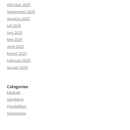
Oktober 2025
September 2025
Agustus 2025
Juli 2025
Juni 2025
Mei 2025
April 2025
Maret 2025
Februari 2025
Januari 2025
Categories
Edukasi
Gambling
Pendidikan
Universitas