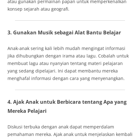
atau gunakan permainan papan untuk memperkenalkan
konsep sejarah atau geografi.
3. Gunakan Musik sebagai Alat Bantu Belajar
Anak-anak sering kali lebih mudah mengingat informasi
jika dihubungkan dengan irama atau lagu. Cobalah untuk
membuat lagu atau nyanyian tentang materi pelajaran
yang sedang dipelajari. Ini dapat membantu mereka
menghafal informasi dengan cara yang menyenangkan.
4. Ajak Anak untuk Berbicara tentang Apa yang
Mereka Pelajari
Diskusi terbuka dengan anak dapat memperdalam
pemahaman mereka. Ajak anak untuk menjelaskan kembali