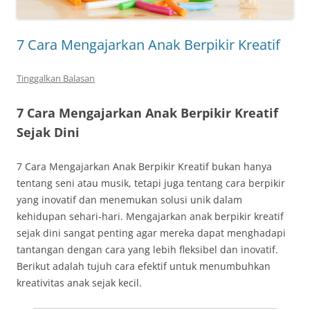
7 Cara Mengajarkan Anak Berpikir Kreatif
Tinggalkan Balasan
7 Cara Mengajarkan Anak Berpikir Kreatif
Sejak Dini
7 Cara Mengajarkan Anak Berpikir Kreatif bukan hanya
tentang seni atau musik, tetapi juga tentang cara berpikir
yang inovatif dan menemukan solusi unik dalam
kehidupan sehari-hari. Mengajarkan anak berpikir kreatif
sejak dini sangat penting agar mereka dapat menghadapi
tantangan dengan cara yang lebih fleksibel dan inovatif.
Berikut adalah tujuh cara efektif untuk menumbuhkan
kreativitas anak sejak kecil.