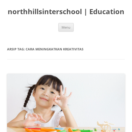
Langsung
ke
northhillsinterschool | Education
isi
Menu
ARSIP TAG:
CARA MENINGKATKAN KREATIVITAS