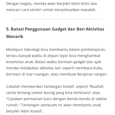
Dengan begitu, mereka akan berpikir lebih kritis dan
mencari cara sendiri untuk menyelesaikan masalah.
5. Batasi Penggunaan Gadget dan Beri Aktivitas
Menarik
Meskipun teknologi bisa membantu dalam pembelajaran,
terlalu banyak waktu di depan layar bisa menghambat
kreativitas anak. Batasi waktu bermain gadget dan ajak
mereka melakukan aktivitas lain seperti membaca buku,
bermain di luar ruangan, atau membuat kerajinan tangan.
Cobalah memberikan tantangan kreatif, seperti “Buatlah
cerita tentang seekor kucing yang bisa berbicara” atau
“Ciptakan permainan baru dengan benda-benda di sekitar
rumah.” Tantangan semacam ini akan membantu anak
berpikir lebih kreatif.