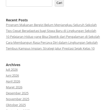
Cari
Recent Posts
Program Makanan Bergizi Belum Menjangkau Seluruh Sekolah
Tips Cepat Beradaptasi bagi Siswa Baru di Lingkungan Sekolah
10 Pelajaran Hidup yang Bisa Dipetik dari Pengalaman di Sekolah
Cara Membangun Rasa Percaya Diri dalam Lingkungan Sekolah
Tembus Kampus Impian: Strategi Jalur Prestasi Sejak Kelas 10
Archives
Juli 2026
Juni 2026
April 2026
Maret 2026
Desember 2025
November 2025
Oktober 2025