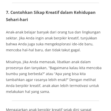
7. Contohkan Sikap Kreatif dalam Kehidupan
Sehari-hari
Anak-anak belajar banyak dari orang tua dan lingkungan
sekitar. Jika Anda ingin anak berpikir kreatif, tunjukkan
bahwa Anda juga suka mengeksplorasi ide-ide baru,
mencoba hal-hal baru, dan tidak takut gagal.
Misalnya, jika Anda memasak, libatkan anak dalam
prosesnya dan tanyakan, “Bagaimana kalau kita mencoba
bumbu yang berbeda?” atau “Apa yang bisa kita
tambahkan agar rasanya lebih enak?” Dengan melihat
Anda berpikir kreatif, anak akan lebih termotivasi untuk
melakukan hal yang sama.
Mengajarkan anak berpikir kreatif sejak dini sangat