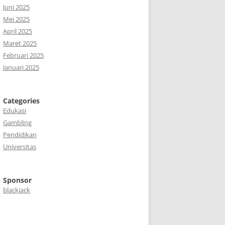
Juni 2025
Mei 2025
April 2025
Maret 2025
Februari 2025
Januari 2025
Categories
Edukasi
Gambling
Pendidikan
Universitas
Sponsor
blackjack