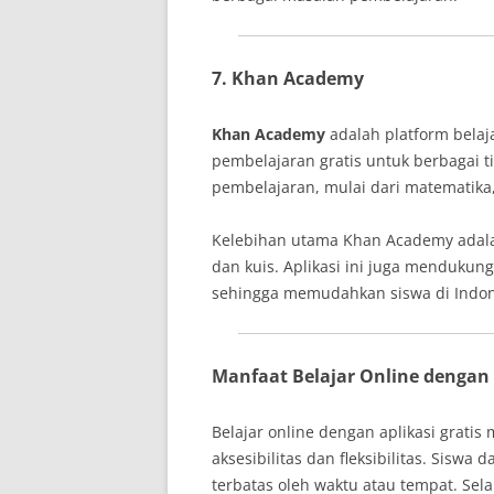
7. Khan Academy
Khan Academy
adalah platform belaj
pembelajaran gratis untuk berbagai ti
pembelajaran, mulai dari matematika,
Kelebihan utama Khan Academy adalah
dan kuis. Aplikasi ini juga mendukun
sehingga memudahkan siswa di Indo
Manfaat Belajar Online dengan 
Belajar online dengan aplikasi gratis
aksesibilitas dan fleksibilitas. Siswa
terbatas oleh waktu atau tempat. Selai