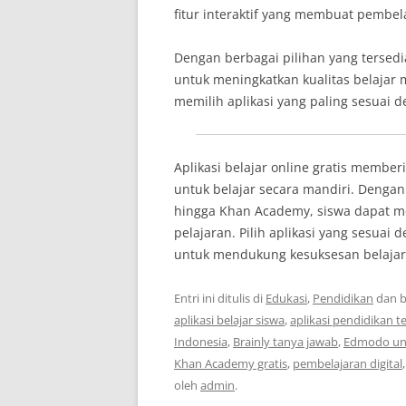
fitur interaktif yang membuat pembela
Dengan berbagai pilihan yang tersedi
untuk meningkatkan kualitas belajar 
memilih aplikasi yang paling sesuai
Aplikasi belajar online gratis memberi
untuk belajar secara mandiri. Dengan
hingga Khan Academy, siswa dapat 
pelajaran. Pilih aplikasi yang sesua
untuk mendukung kesuksesan belajar
Entri ini ditulis di
Edukasi
,
Pendidikan
dan b
aplikasi belajar siswa
,
aplikasi pendidikan t
Indonesia
,
Brainly tanya jawab
,
Edmodo unt
Khan Academy gratis
,
pembelajaran digital
oleh
admin
.