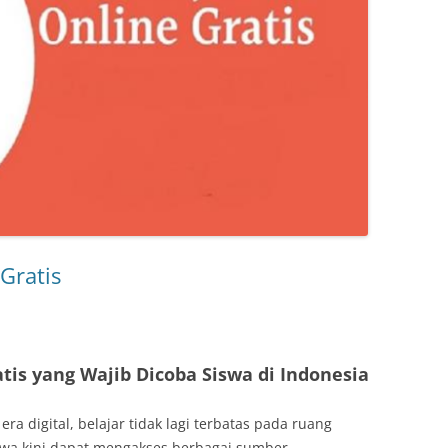
 Gratis
atis yang Wajib Dicoba Siswa di Indonesia
ra digital, belajar tidak lagi terbatas pada ruang
iswa kini dapat mengakses berbagai sumber