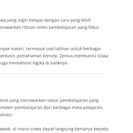
iswa yang ingin belajar dengan cara yang lebih
menawarkan ribuan video pembelajaran yang fokus
nyak materi, termasuk soal latihan untuk berbagai
 berbasis pemahaman konsep, Zenius membantu siswa
 juga memahami logika di baliknya.
online yang menawarkan solusi pembelajaran yang
n materi pembelajaran dari berbagai mata pelajaran,
aluasi.
a jawab, di mana siswa dapat langsung bertanya kepada