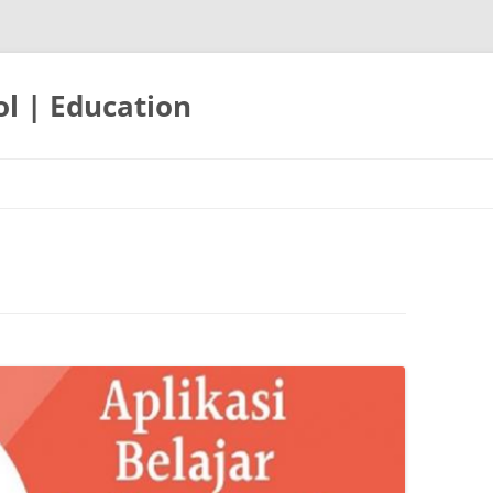
ol | Education