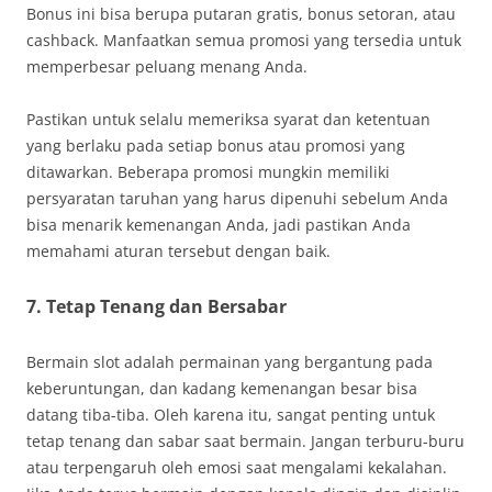
Bonus ini bisa berupa putaran gratis, bonus setoran, atau
cashback. Manfaatkan semua promosi yang tersedia untuk
memperbesar peluang menang Anda.
Pastikan untuk selalu memeriksa syarat dan ketentuan
yang berlaku pada setiap bonus atau promosi yang
ditawarkan. Beberapa promosi mungkin memiliki
persyaratan taruhan yang harus dipenuhi sebelum Anda
bisa menarik kemenangan Anda, jadi pastikan Anda
memahami aturan tersebut dengan baik.
7.
Tetap Tenang dan Bersabar
Bermain slot adalah permainan yang bergantung pada
keberuntungan, dan kadang kemenangan besar bisa
datang tiba-tiba. Oleh karena itu, sangat penting untuk
tetap tenang dan sabar saat bermain. Jangan terburu-buru
atau terpengaruh oleh emosi saat mengalami kekalahan.