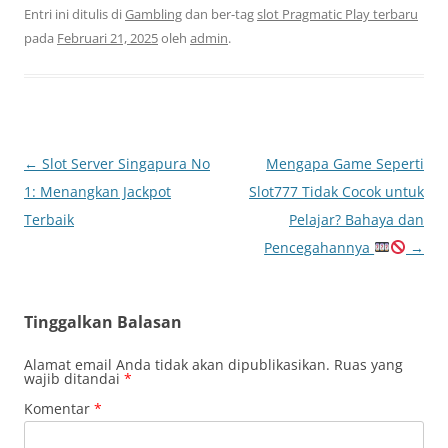
Entri ini ditulis di
Gambling
dan ber-tag
slot Pragmatic Play terbaru
pada
Februari 21, 2025
oleh
admin
.
Navigasi
←
Slot Server Singapura No
Mengapa Game Seperti
Tulisan
1: Menangkan Jackpot
Slot777 Tidak Cocok untuk
Terbaik
Pelajar? Bahaya dan
Pencegahannya
→
Tinggalkan Balasan
Alamat email Anda tidak akan dipublikasikan.
Ruas yang
wajib ditandai
*
Komentar
*