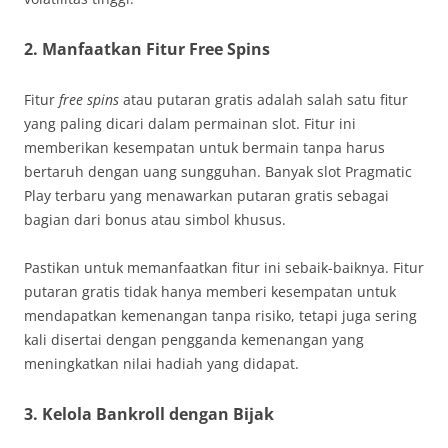
2.
Manfaatkan Fitur Free Spins
Fitur
free spins
atau putaran gratis adalah salah satu fitur
yang paling dicari dalam permainan slot. Fitur ini
memberikan kesempatan untuk bermain tanpa harus
bertaruh dengan uang sungguhan. Banyak slot Pragmatic
Play terbaru yang menawarkan putaran gratis sebagai
bagian dari bonus atau simbol khusus.
Pastikan untuk memanfaatkan fitur ini sebaik-baiknya. Fitur
putaran gratis tidak hanya memberi kesempatan untuk
mendapatkan kemenangan tanpa risiko, tetapi juga sering
kali disertai dengan pengganda kemenangan yang
meningkatkan nilai hadiah yang didapat.
3.
Kelola Bankroll dengan Bijak