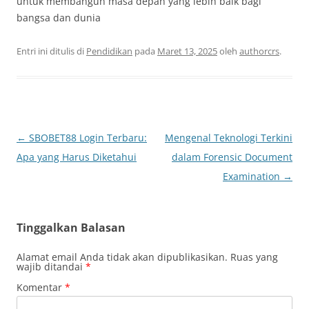
untuk membangun masa depan yang lebih baik bagi
bangsa dan dunia
Entri ini ditulis di
Pendidikan
pada
Maret 13, 2025
oleh
authorcrs
.
Navigasi
←
SBOBET88 Login Terbaru:
Mengenal Teknologi Terkini
Tulisan
Apa yang Harus Diketahui
dalam Forensic Document
Examination
→
Tinggalkan Balasan
Alamat email Anda tidak akan dipublikasikan.
Ruas yang
wajib ditandai
*
Komentar
*